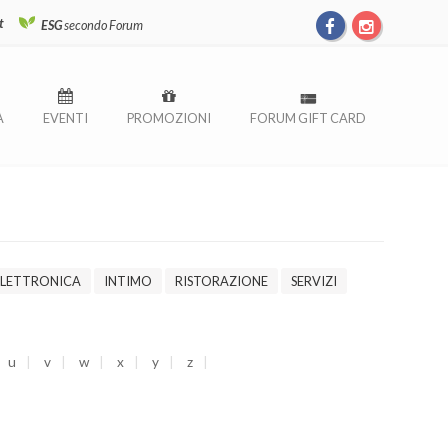
t
ESG
secondo Forum
À
EVENTI
PROMOZIONI
FORUM GIFT CARD
ELETTRONICA
INTIMO
RISTORAZIONE
SERVIZI
u
v
w
x
y
z