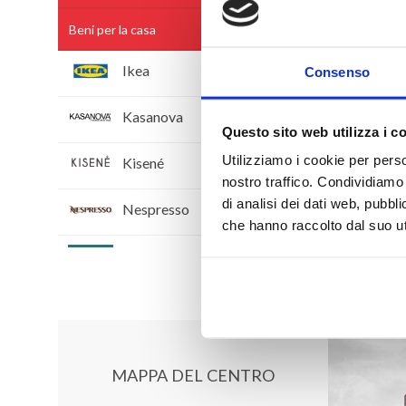
Beni per la casa
5
Ikea
Consenso
Kasanova
Questo sito web utilizza i c
Utilizziamo i cookie per perso
Kisené
nostro traffico. Condividiamo 
di analisi dei dati web, pubbl
Nespresso
che hanno raccolto dal suo uti
Thun
Elettronica
6
Sport - Tempo libero
11
MAPPA DEL CENTRO
Bar & Ristorazione
22