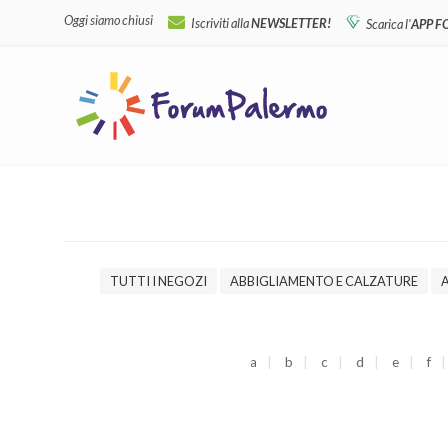
Oggi siamo chiusi
Iscriviti alla
NEWSLETTER!
Scarica l'
APP 
TUTTI I NEGOZI
ABBIGLIAMENTO E CALZATURE
a
b
c
d
e
f