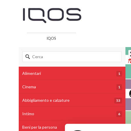
IQOS
Alimentari
1
Cinema
1
Abbigliamento e calzature
53
Intimo
6
Beni per la persona
28