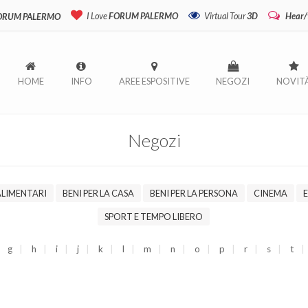
I Love
FORUM PALERMO
Virtual Tour
3D
Hear/
FORUM PALERMO
HOME
INFO
AREE ESPOSITIVE
NEGOZI
NOVIT
Negozi
ALIMENTARI
BENI PER LA CASA
BENI PER LA PERSONA
CINEMA
SPORT E TEMPO LIBERO
g
h
i
j
k
l
m
n
o
p
r
s
t