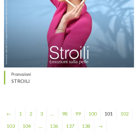
Promozioni
STROILI
←
1
2
3
…
98
99
100
101
102
103
104
…
136
137
138
→