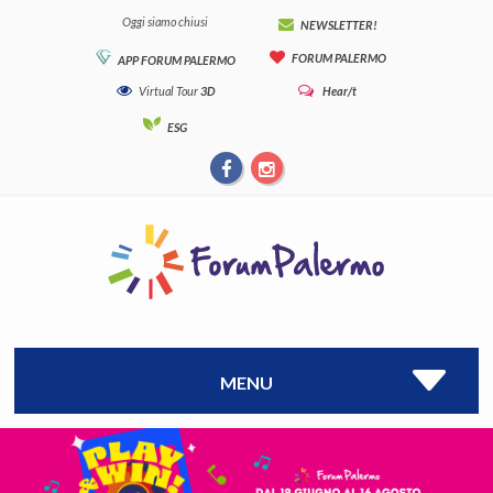
Oggi siamo chiusi
NEWSLETTER!
FORUM PALERMO
APP FORUM PALERMO
Virtual Tour
3D
Hear/t
ESG
MENU