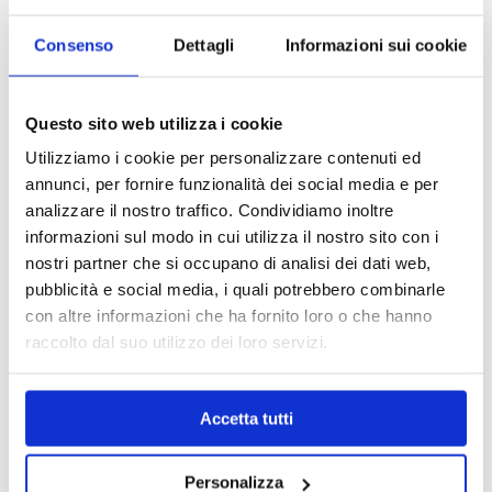
Consenso
Dettagli
Informazioni sui cookie
Questo sito web utilizza i cookie
Utilizziamo i cookie per personalizzare contenuti ed
annunci, per fornire funzionalità dei social media e per
analizzare il nostro traffico. Condividiamo inoltre
informazioni sul modo in cui utilizza il nostro sito con i
nostri partner che si occupano di analisi dei dati web,
pubblicità e social media, i quali potrebbero combinarle
con altre informazioni che ha fornito loro o che hanno
raccolto dal suo utilizzo dei loro servizi.
MAPPA DEL CENTRO
Trova in un attimo il punto vendita che ti interessa!
Accetta tutti
Personalizza