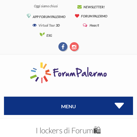
Oggi siamo chiusi
NEWSLETTER!
FORUM PALERMO
APP FORUM PALERMO
Virtual Tour
3D
Hear/t
ESG
MENU
I lockers di Forum🛍️