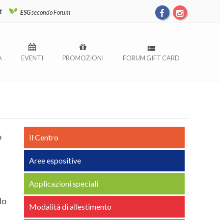
t
ESG
secondo Forum
À
EVENTI
PROMOZIONI
FORUM GIFT CARD
o
Il Centro
Aree espositive
Applicazioni speciali
lo
Modalità di allestimento