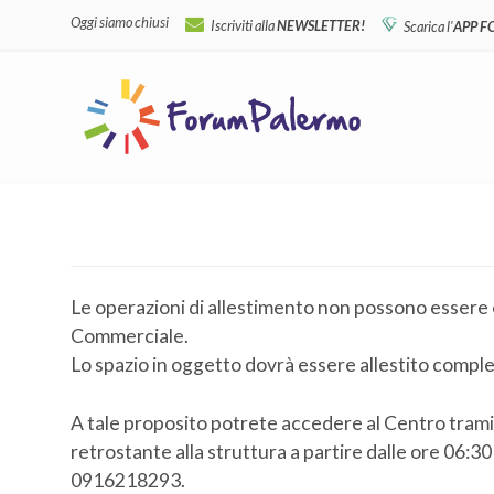
Oggi siamo chiusi
Iscriviti alla
NEWSLETTER!
Scarica l'
APP 
Le operazioni di allestimento non possono essere e
Commerciale.
Lo spazio in oggetto dovrà essere allestito compl
A tale proposito potrete accedere al Centro tramit
retrostante alla struttura a partire dalle ore 06:3
0916218293.