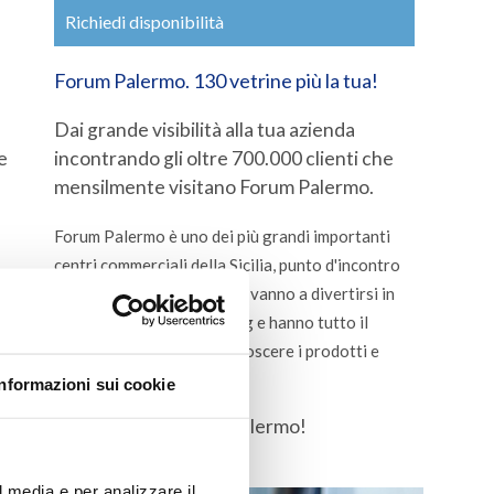
Richiedi disponibilità
Forum Palermo. 130 vetrine più la tua!
Dai grande visibilità alla tua azienda
e
incontrando gli oltre 700.000 clienti che
mensilmente visitano Forum Palermo.
Forum Palermo è uno dei più grandi importanti
centri commerciali della Sicilia, punto d'incontro
per migliaia di persone che vanno a divertirsi in
compagnia, fanno shopping e hanno tutto il
tempo da dedicare per conoscere i prodotti e
servizi della tua azienda.
Informazioni sui cookie
Promuoviti al Forum Palermo!
l media e per analizzare il