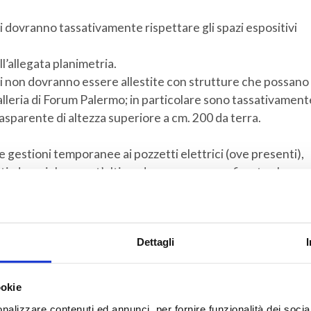
 dovranno tassativamente rispettare gli spazi espositivi
l’allegata planimetria.
i non dovranno essere allestite con strutture che possano
 Galleria di Forum Palermo; in particolare sono tassativament
rasparente di altezza superiore a cm. 200 da terra.
e gestioni temporanee ai pozzetti elettrici (ove presenti),
tisdrucciolo; quest’ultime dovranno essere fissate al
l’utilizzo di qualsiasi altra forma di fissaggio compreso
Dettagli
e presidiata dal vostro personale per tutto il periodo di
lita e ordinata alla scadenza del contratto.
ookie
nalizzare contenuti ed annunci, per fornire funzionalità dei socia