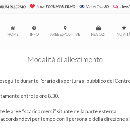
I Love
FORUM PALERMO
Virtual Tour
3D
Hear/
FORUM PALERMO
HOME
INFO
AREE ESPOSITIVE
NEGOZI
NOVIT
Modalità di allestimento
seguite durante l’orario di apertura al pubblico del Centr
etamente entro le ore 8.30.
e le aree “scarico merci” situate nella parte esterna
0 accordandovi per tempo con il personale della direzione al