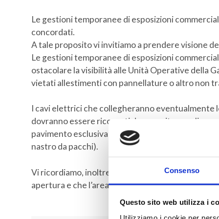
Le gestioni temporanee di esposizioni commerciali
concordati.
A tale proposito vi invitiamo a prendere visione del
Le gestioni temporanee di esposizioni commercial
ostacolare la visibilità alle Unità Operative della
vietati allestimenti con pannellature o altro non t
I cavi elettrici che collegheranno eventualmente l
dovranno essere ricoperti da apposite canaline an
pavimento esclusivamente con biadesivo (è vietato 
nastro da pacchi).
Consenso
Vi ricordiamo, inoltre, che la locazione dovrà esser
apertura e che l’area dovrà essere riconsegnata pu
Questo sito web utilizza i c
Utilizziamo i cookie per perso