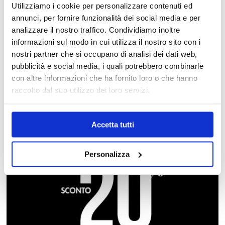
Utilizziamo i cookie per personalizzare contenuti ed
annunci, per fornire funzionalità dei social media e per
analizzare il nostro traffico. Condividiamo inoltre
informazioni sul modo in cui utilizza il nostro sito con i
nostri partner che si occupano di analisi dei dati web,
Promozioni
pubblicità e social media, i quali potrebbero combinarle
GUESS
con altre informazioni che ha fornito loro o che hanno
raccolto dal suo utilizzo dei loro servizi.
Accetta tutti
Personalizza