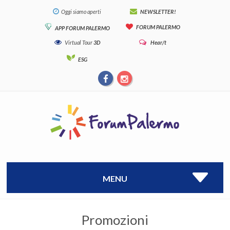
Oggi siamo aperti
NEWSLETTER!
FORUM PALERMO
APP FORUM PALERMO
Virtual Tour
3D
Hear/t
ESG
MENU
Promozioni