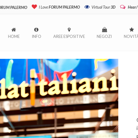
I Love
FORUM PALERMO
Virtual Tour
3D
Hear/
FORUM PALERMO
HOME
INFO
AREE ESPOSITIVE
NEGOZI
NOVIT