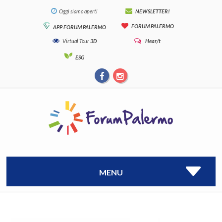
Oggi siamo aperti
NEWSLETTER!
FORUM PALERMO
APP FORUM PALERMO
Virtual Tour
3D
Hear/t
ESG
MENU