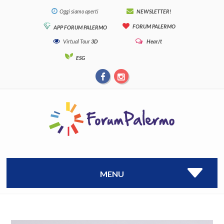
Oggi siamo aperti
NEWSLETTER!
FORUM PALERMO
APP FORUM PALERMO
Virtual Tour
3D
Hear/t
ESG
MENU