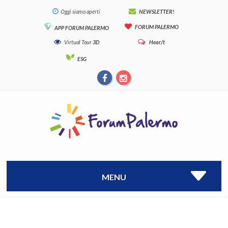
Oggi siamo aperti
NEWSLETTER!
FORUM PALERMO
APP FORUM PALERMO
Virtual Tour
3D
Hear/t
ESG
MENU