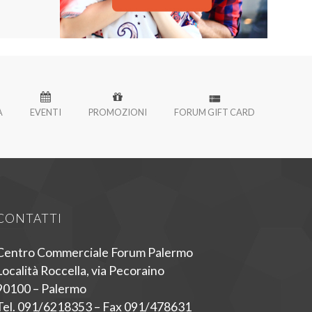
À
EVENTI
PROMOZIONI
FORUM GIFT CARD
CONTATTI
Centro Commerciale Forum Palermo
Località Roccella, via Pecoraino
90100 – Palermo
Tel. 091/6218353 – Fax 091/478631