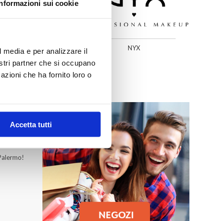
Informazioni sui cookie
SEPHORA
NYX
l media e per analizzare il
nostri partner che si occupano
azioni che ha fornito loro o
Accetta tutti
MO
 Palermo!