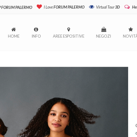
I Love
FORUM PALERMO
Virtual Tour
3D
He
P FORUM PALERMO
HOME
INFO
AREE ESPOSITIVE
NEGOZI
NOVIT