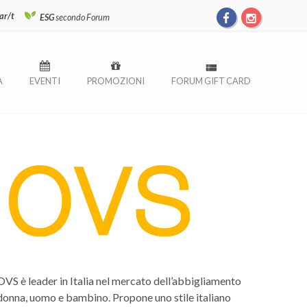
ar/t
ESG
secondo Forum
À
EVENTI
PROMOZIONI
FORUM GIFT CARD
OVS è leader in Italia nel mercato dell’abbigliamento
donna, uomo e bambino. Propone uno stile italiano