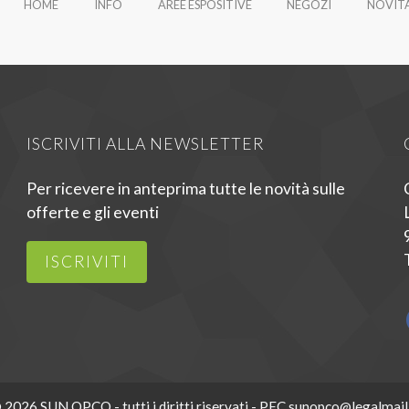
HOME
INFO
AREE ESPOSITIVE
NEGOZI
NOVIT
ISCRIVITI ALLA NEWSLETTER
Per ricevere in anteprima tutte le novità sulle
offerte e gli eventi
ISCRIVITI
 2026 SUN OPCO - tutti i diritti riservati - PEC sunopco@legalmail.