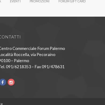
À
EVENTI
PROMOZIONI
FORUM GIFT CARD
CONTATTI
Centro Commerciale Forum Palermo
Località Roccella, via Pecoraino
90100 – Palermo
Tel. 091/6218353 – Fax 091/478631
it