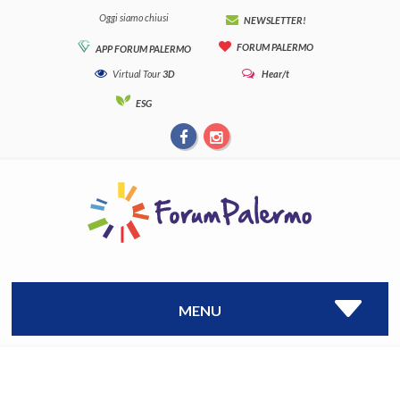
Oggi siamo chiusi
NEWSLETTER!
FORUM PALERMO
APP FORUM PALERMO
Virtual Tour
3D
Hear/t
ESG
MENU