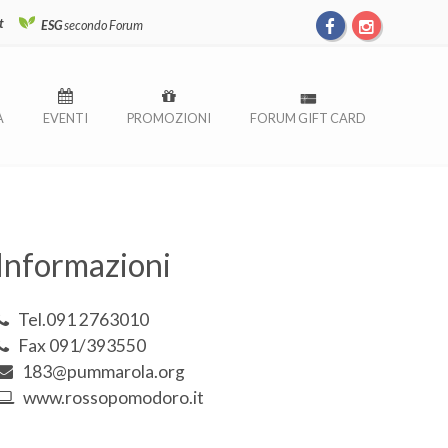
t
ESG
secondo Forum
À
EVENTI
PROMOZIONI
FORUM GIFT CARD
Informazioni
Tel.091 2763010
Fax 091/393550
183@pummarola.org
www.rossopomodoro.it