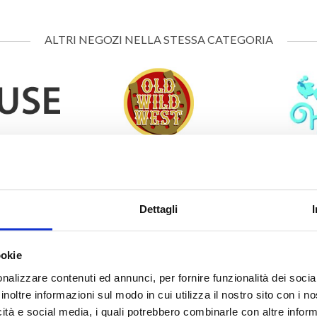
ALTRI NEGOZI NELLA STESSA CATEGORIA
E
OLD WILD WEST
P
Dettagli
ookie
nalizzare contenuti ed annunci, per fornire funzionalità dei socia
FORUM PALER
inoltre informazioni sul modo in cui utilizza il nostro sito con i 
icità e social media, i quali potrebbero combinarle con altre inform
Scopri tutti i negozi di Forum