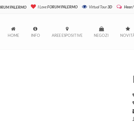
I Love
FORUM PALERMO
Virtual Tour
3D
Hear/
FORUM PALERMO
HOME
INFO
AREE ESPOSITIVE
NEGOZI
NOVIT