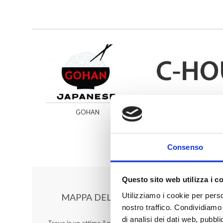
GOHAN
C-HOUS
Consenso
Questo sito web utilizza i c
Utilizziamo i cookie per perso
MAPPA DEL CENTRO
nostro traffico. Condividiamo 
di analisi dei dati web, pubbl
Trova in un attimo il punto vendita che ti