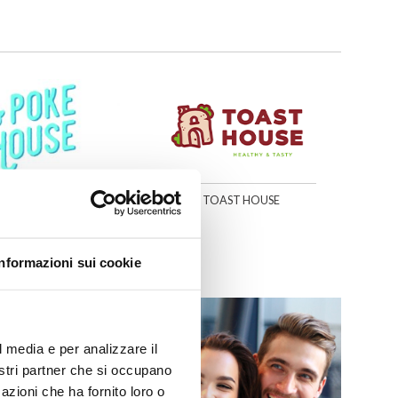
OKE HOUSE
TOAST HOUSE
Informazioni sui cookie
l media e per analizzare il
MO
nostri partner che si occupano
azioni che ha fornito loro o
 Palermo!