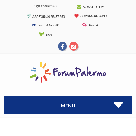
Oggi siamo chiusi
NEWSLETTER!
FORUM PALERMO
APP FORUM PALERMO
Virtual Tour
3D
Hear/t
ESG
MENU