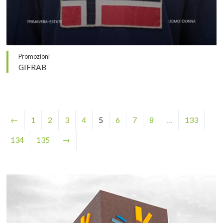
Promozioni
GIFRAB
←
1
2
3
4
5
6
7
8
…
133
134
135
→