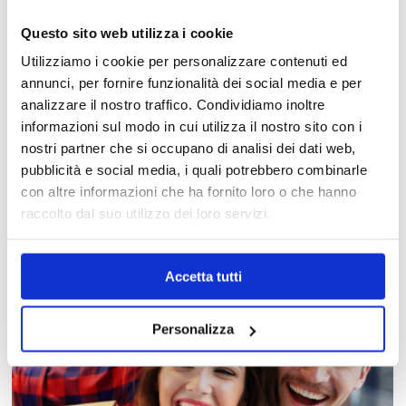
Questo sito web utilizza i cookie
Utilizziamo i cookie per personalizzare contenuti ed
annunci, per fornire funzionalità dei social media e per
analizzare il nostro traffico. Condividiamo inoltre
informazioni sul modo in cui utilizza il nostro sito con i
nostri partner che si occupano di analisi dei dati web,
MAPPA DEL CENTRO
pubblicità e social media, i quali potrebbero combinarle
con altre informazioni che ha fornito loro o che hanno
Trova in un attimo il punto vendita che ti interessa!
raccolto dal suo utilizzo dei loro servizi.
Accetta tutti
Personalizza