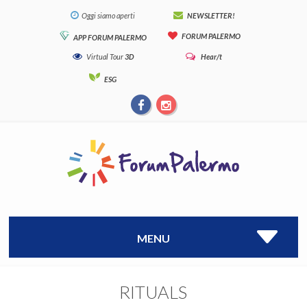
Oggi siamo aperti
NEWSLETTER!
FORUM PALERMO
APP FORUM PALERMO
Virtual Tour
3D
Hear/t
ESG
MENU
RITUALS