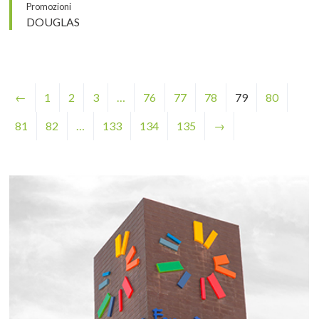
Promozioni
DOUGLAS
←
1
2
3
…
76
77
78
79
80
81
82
…
133
134
135
→