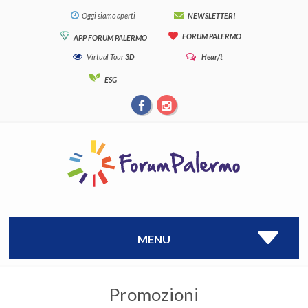
Oggi siamo aperti
NEWSLETTER!
FORUM PALERMO
APP FORUM PALERMO
Virtual Tour
3D
Hear/t
ESG
MENU
Promozioni