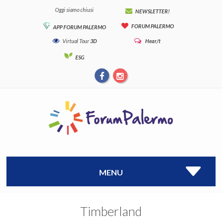
Oggi siamo chiusi
NEWSLETTER!
FORUM PALERMO
APP FORUM PALERMO
Virtual Tour
3D
Hear/t
ESG
MENU
Timberland