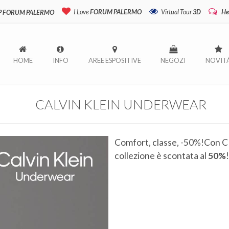
I Love
FORUM PALERMO
Virtual Tour
3D
He
P FORUM PALERMO
HOME
INFO
AREE ESPOSITIVE
NEGOZI
NOVIT
CALVIN KLEIN UNDERWEAR
Comfort, classe, -50%!Con C
collezione è scontata al
50%