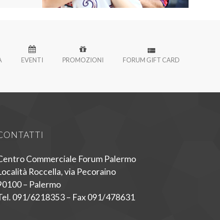
À
EVENTI
PROMOZIONI
FORUM GIFT CARD
CONTATTI
Centro Commerciale Forum Palermo
Località Roccella, via Pecoraino
90100 – Palermo
Tel. 091/6218353 – Fax 091/478631