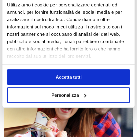
Utilizziamo i cookie per personalizzare contenuti ed
annunci, per fornire funzionalità dei social media e per
analizzare il nostro traffico. Condividiamo inoltre
MAPPA DEL CENTRO
informazioni sul modo in cui utilizza il nostro sito con i
nostri partner che si occupano di analisi dei dati web,
Trova in un attimo il punto vendita che ti interessa!
pubblicità e social media, i quali potrebbero combinarle
con altre informazioni che ha fornito loro o che hanno
raccolto dal suo utilizzo dei loro servizi.
Accetta tutti
Personalizza