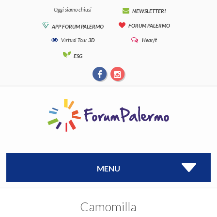
Oggi siamo chiusi
NEWSLETTER!
FORUM PALERMO
APP FORUM PALERMO
Virtual Tour
3D
Hear/t
ESG
MENU
Camomilla