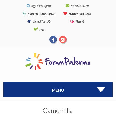
Oggi siamo aperti
NEWSLETTER!
FORUM PALERMO
APP FORUM PALERMO
Virtual Tour
3D
Hear/t
ESG
MENU
Camomilla