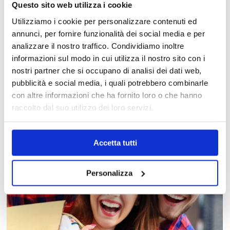
Questo sito web utilizza i cookie
Utilizziamo i cookie per personalizzare contenuti ed
annunci, per fornire funzionalità dei social media e per
analizzare il nostro traffico. Condividiamo inoltre
informazioni sul modo in cui utilizza il nostro sito con i
MAPPA DEL CENTRO
nostri partner che si occupano di analisi dei dati web,
pubblicità e social media, i quali potrebbero combinarle
Trova in un attimo il punto vendita che ti interessa!
con altre informazioni che ha fornito loro o che hanno
raccolto dal suo utilizzo dei loro servizi.
Accetta tutti
Personalizza