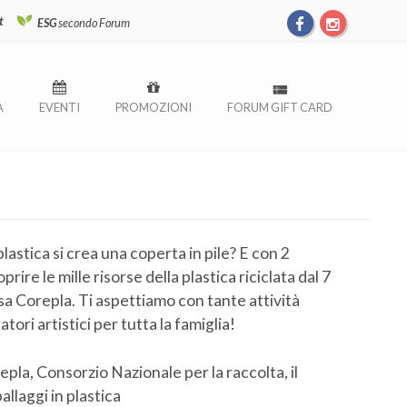
t
ESG
secondo Forum
À
EVENTI
PROMOZIONI
FORUM GIFT CARD
plastica si crea una coperta in pile? E con 2
rire le mille risorse della plastica riciclata dal 7
a Corepla. Ti aspettiamo con tante attività
tori artistici per tutta la famiglia!
epla, Consorzio Nazionale per la raccolta, il
allaggi in plastica