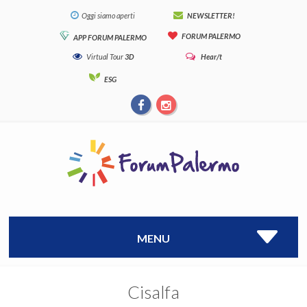
Oggi siamo aperti
NEWSLETTER!
FORUM PALERMO
APP FORUM PALERMO
Virtual Tour
3D
Hear/t
ESG
MENU
Cisalfa