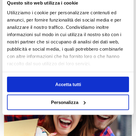
Questo sito web utilizza i cookie
Utilizziamo i cookie per personalizzare contenuti ed
annunci, per fornire funzionalità dei social media e per
analizzare il nostro traffico. Condividiamo inoltre
informazioni sul modo in cui utilizza il nostro sito con i
MAPPA DEL CENTRO
nostri partner che si occupano di analisi dei dati web,
pubblicità e social media, i quali potrebbero combinarle
Trova in un attimo il punto vendita che ti interessa!
con altre informazioni che ha fornito loro o che hanno
raccolto dal suo utilizzo dei loro servizi.
Accetta tutti
Personalizza