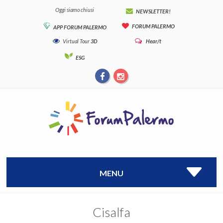
Oggi siamo chiusi
NEWSLETTER!
FORUM PALERMO
APP FORUM PALERMO
Virtual Tour
3D
Hear/t
ESG
MENU
Cisalfa