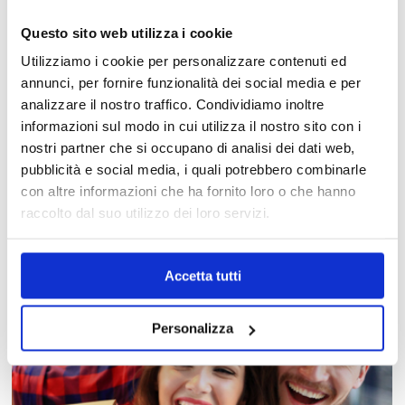
Questo sito web utilizza i cookie
Utilizziamo i cookie per personalizzare contenuti ed
annunci, per fornire funzionalità dei social media e per
analizzare il nostro traffico. Condividiamo inoltre
informazioni sul modo in cui utilizza il nostro sito con i
nostri partner che si occupano di analisi dei dati web,
MAPPA DEL CENTRO
pubblicità e social media, i quali potrebbero combinarle
con altre informazioni che ha fornito loro o che hanno
Trova in un attimo il punto vendita che ti interessa!
raccolto dal suo utilizzo dei loro servizi.
Accetta tutti
Personalizza