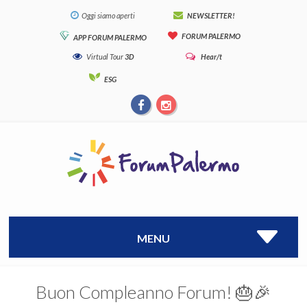
Oggi siamo aperti
NEWSLETTER!
FORUM PALERMO
APP FORUM PALERMO
Virtual Tour
3D
Hear/t
ESG
MENU
Buon Compleanno Forum! 🎂🎉