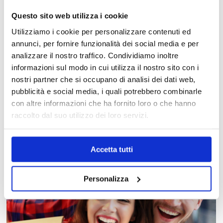
Questo sito web utilizza i cookie
Utilizziamo i cookie per personalizzare contenuti ed
annunci, per fornire funzionalità dei social media e per
analizzare il nostro traffico. Condividiamo inoltre
informazioni sul modo in cui utilizza il nostro sito con i
nostri partner che si occupano di analisi dei dati web,
MAPPA DEL CENTRO
pubblicità e social media, i quali potrebbero combinarle
con altre informazioni che ha fornito loro o che hanno
Trova in un attimo il punto vendita che ti interessa!
raccolto dal suo utilizzo dei loro servizi.
Accetta tutti
Personalizza