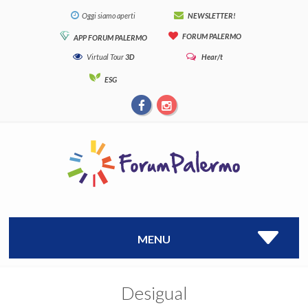
Oggi siamo aperti
NEWSLETTER!
FORUM PALERMO
APP FORUM PALERMO
Virtual Tour
3D
Hear/t
ESG
MENU
Desigual