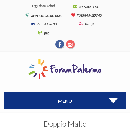
Oggi siamo chiusi
NEWSLETTER!
FORUM PALERMO
APP FORUM PALERMO
Virtual Tour
3D
Hear/t
ESG
MENU
Doppio Malto