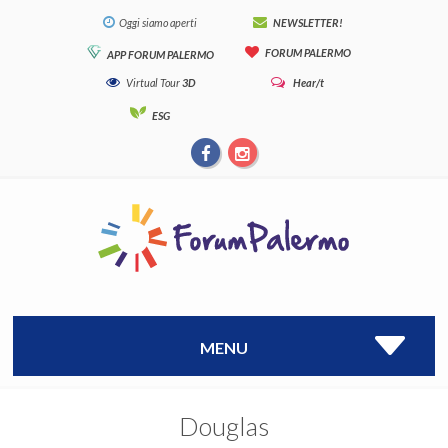
Oggi siamo aperti
NEWSLETTER!
FORUM PALERMO
APP FORUM PALERMO
Virtual Tour
3D
Hear/t
ESG
MENU
Douglas