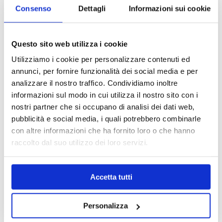
Consenso
Dettagli
Informazioni sui cookie
Questo sito web utilizza i cookie
Utilizziamo i cookie per personalizzare contenuti ed
annunci, per fornire funzionalità dei social media e per
analizzare il nostro traffico. Condividiamo inoltre
informazioni sul modo in cui utilizza il nostro sito con i
nostri partner che si occupano di analisi dei dati web,
pubblicità e social media, i quali potrebbero combinarle
con altre informazioni che ha fornito loro o che hanno
MAPPA DEL CENTRO
raccolto dal suo utilizzo dei loro servizi.
Trova in un attimo il punto vendita che ti interessa!
Accetta tutti
Personalizza