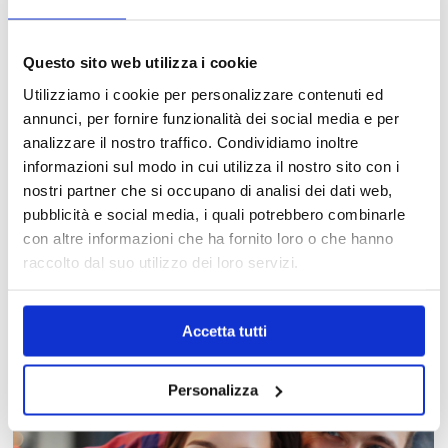
Questo sito web utilizza i cookie
Utilizziamo i cookie per personalizzare contenuti ed
annunci, per fornire funzionalità dei social media e per
analizzare il nostro traffico. Condividiamo inoltre
informazioni sul modo in cui utilizza il nostro sito con i
nostri partner che si occupano di analisi dei dati web,
pubblicità e social media, i quali potrebbero combinarle
MAPPA DEL CENTRO
con altre informazioni che ha fornito loro o che hanno
raccolto dal suo utilizzo dei loro servizi.
Trova in un attimo il punto vendita che ti interessa!
Accetta tutti
Personalizza