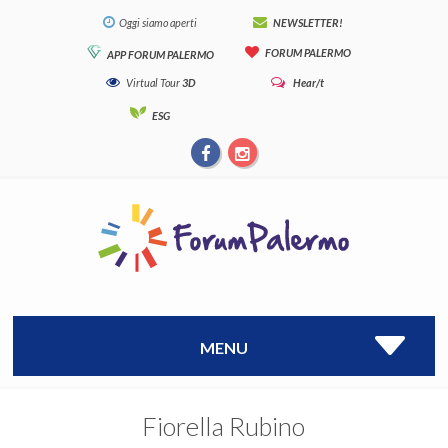
Oggi siamo aperti
NEWSLETTER!
FORUM PALERMO
APP FORUM PALERMO
Virtual Tour
3D
Hear/t
ESG
MENU
Fiorella Rubino