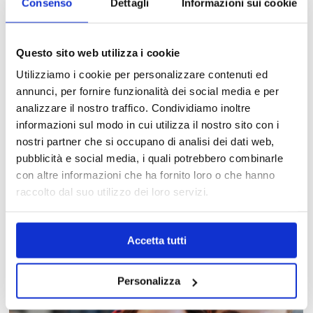
Consenso
Dettagli
Informazioni sui cookie
Questo sito web utilizza i cookie
Utilizziamo i cookie per personalizzare contenuti ed
annunci, per fornire funzionalità dei social media e per
analizzare il nostro traffico. Condividiamo inoltre
informazioni sul modo in cui utilizza il nostro sito con i
nostri partner che si occupano di analisi dei dati web,
pubblicità e social media, i quali potrebbero combinarle
con altre informazioni che ha fornito loro o che hanno
MAPPA DEL CENTRO
raccolto dal suo utilizzo dei loro servizi.
Trova in un attimo il punto vendita che ti interessa!
Accetta tutti
Personalizza