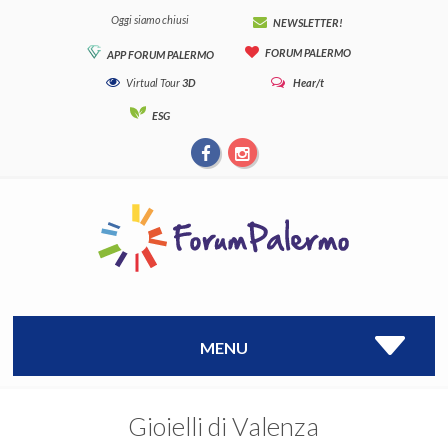
Oggi siamo chiusi
NEWSLETTER!
FORUM PALERMO
APP FORUM PALERMO
Virtual Tour
3D
Hear/t
ESG
MENU
Gioielli di Valenza