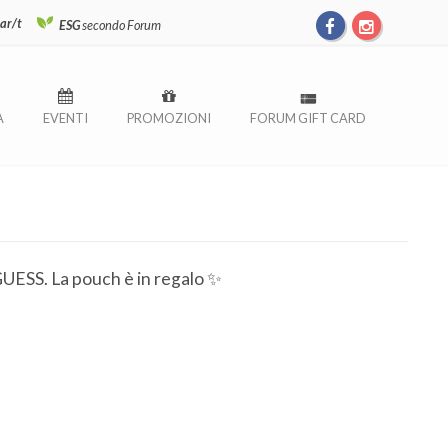
ar/t
ESG
secondo Forum
À
EVENTI
PROMOZIONI
FORUM GIFT CARD
GUESS. La pouch è in regalo ✨