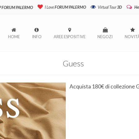
I Love
FORUM PALERMO
Virtual Tour
3D
He
P FORUM PALERMO
HOME
INFO
AREE ESPOSITIVE
NEGOZI
NOVIT
Guess
Acquista 180€ di collezione 