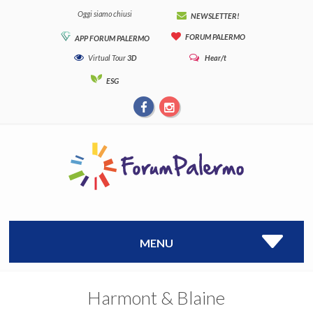
Oggi siamo chiusi
NEWSLETTER!
FORUM PALERMO
APP FORUM PALERMO
Virtual Tour
3D
Hear/t
ESG
MENU
Harmont & Blaine