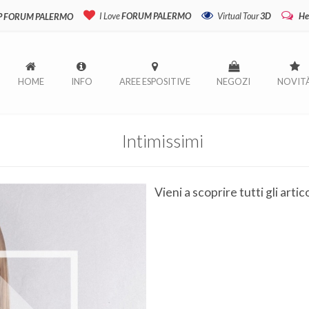
I Love
FORUM PALERMO
Virtual Tour
3D
He
P FORUM PALERMO
HOME
INFO
AREE ESPOSITIVE
NEGOZI
NOVIT
Intimissimi
Vieni a scoprire tutti gli arti