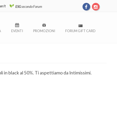
ar/t
ESG
secondo Forum
À
EVENTI
PROMOZIONI
FORUM GIFT CARD
coli in black al 50%. Ti aspettiamo da Intimissimi.