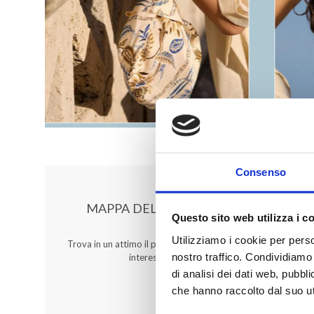
Consenso
MAPPA DEL CENTRO
Questo sito web utilizza i c
Utilizziamo i cookie per perso
Trova in un attimo il punto vendita che ti
nostro traffico. Condividiamo 
interessa!
di analisi dei dati web, pubbl
che hanno raccolto dal suo uti