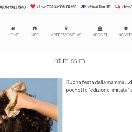
I Love
FORUM PALERMO
Virtual Tour
3D
Hear/
FORUM PALERMO
HOME
INFO
AREE ESPOSITIVE
NEGOZI
NOVIT
Intimissimi
Buona festa della mamma …da 
pochette “edizione limitata” 