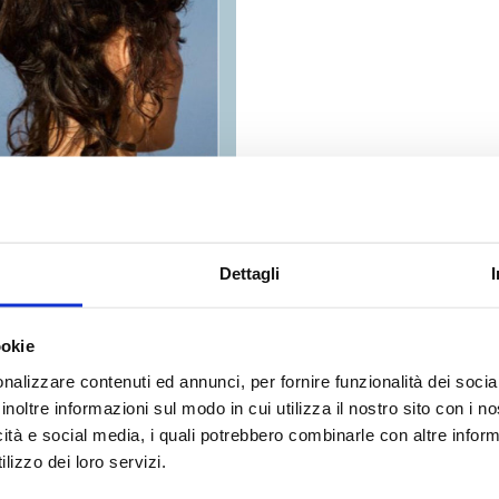
Dettagli
FORUM PALER
ookie
nalizzare contenuti ed annunci, per fornire funzionalità dei socia
Scopri tutti i negozi di Forum
inoltre informazioni sul modo in cui utilizza il nostro sito con i 
icità e social media, i quali potrebbero combinarle con altre inform
lizzo dei loro servizi.