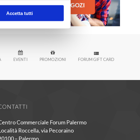
Accetta tutti
À
EVENTI
PROMOZIONI
FORUM GIFT CARD
CONTATTI
Centro Commerciale Forum Palermo
Località Roccella, via Pecoraino
90100 – Palermo