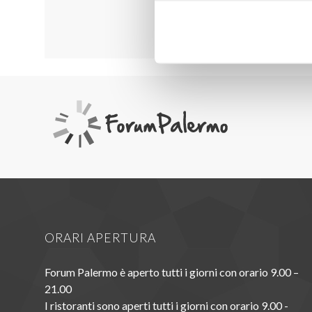
ORARI APERTURA
Forum Palermo è aperto tutti i giorni con orario 9.00 –
21.00
I ristoranti sono aperti tutti i giorni con orario 9.00 -