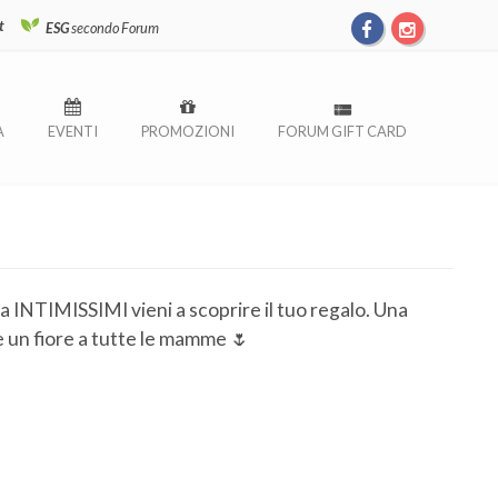
t
ESG
secondo Forum
À
EVENTI
PROMOZIONI
FORUM GIFT CARD
INTIMISSIMI vieni a scoprire il tuo regalo. Una
e un fiore a tutte le mamme 🌷