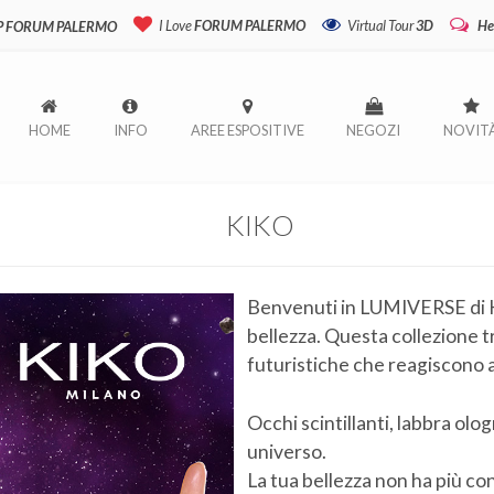
I Love
FORUM PALERMO
Virtual Tour
3D
He
P FORUM PALERMO
HOME
INFO
AREE ESPOSITIVE
NEGOZI
NOVIT
KIKO
Benvenuti in LUMIVERSE di K
bellezza. Questa collezione t
futuristiche che reagiscono a
Occhi scintillanti, labbra olo
universo.
La tua bellezza non ha più con