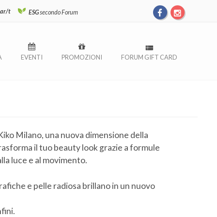
ar/t
ESG
secondo Forum
À
EVENTI
PROMOZIONI
FORUM GIFT CARD
iko Milano, una nuova dimensione della
rasforma il tuo beauty look grazie a formule
lla luce e al movimento.
grafiche e pelle radiosa brillano in un nuovo
fini.