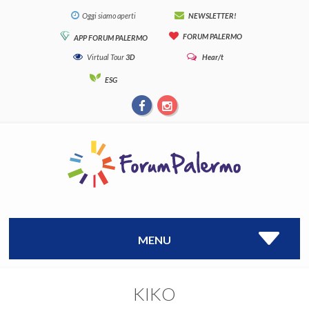
Oggi siamo aperti
NEWSLETTER!
FORUM PALERMO
APP FORUM PALERMO
Virtual Tour
3D
Hear/t
ESG
MENU
KIKO