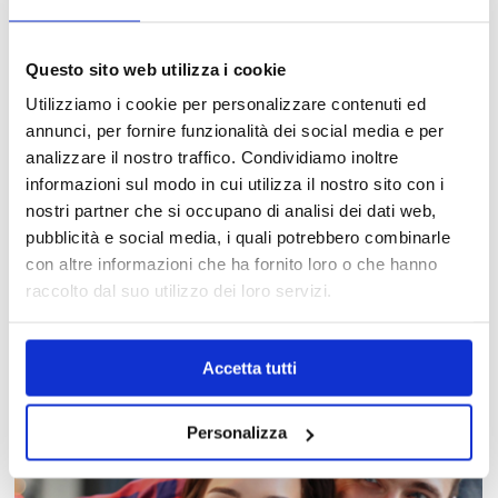
Questo sito web utilizza i cookie
Utilizziamo i cookie per personalizzare contenuti ed
annunci, per fornire funzionalità dei social media e per
analizzare il nostro traffico. Condividiamo inoltre
informazioni sul modo in cui utilizza il nostro sito con i
nostri partner che si occupano di analisi dei dati web,
pubblicità e social media, i quali potrebbero combinarle
MAPPA DEL CENTRO
con altre informazioni che ha fornito loro o che hanno
raccolto dal suo utilizzo dei loro servizi.
Trova in un attimo il punto vendita che ti interessa!
Accetta tutti
Personalizza