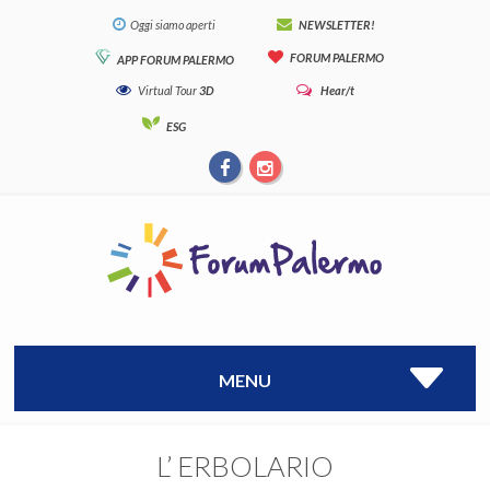
Oggi siamo aperti
NEWSLETTER!
FORUM PALERMO
APP FORUM PALERMO
Virtual Tour
3D
Hear/t
ESG
MENU
L’ ERBOLARIO