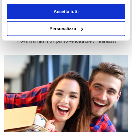
Accetta tutti
MAPPA DEL CENTRO
Personalizza
Trova in un attimo il punto vendita che ti interessa!