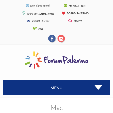
Oggi siamo aperti
NEWSLETTER!
FORUM PALERMO
APP FORUM PALERMO
Virtual Tour
3D
Hear/t
ESG
MENU
Mac