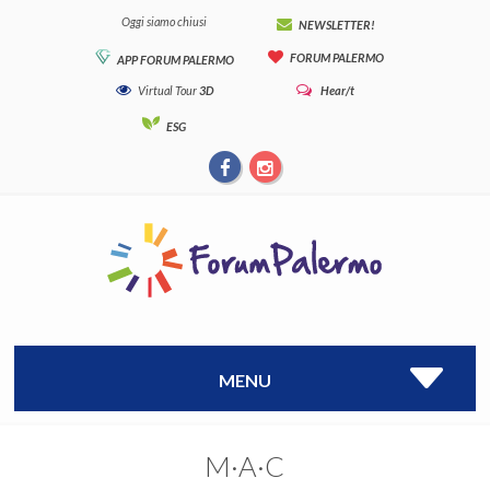
Oggi siamo chiusi
NEWSLETTER!
FORUM PALERMO
APP FORUM PALERMO
Virtual Tour
3D
Hear/t
ESG
MENU
M·A·C