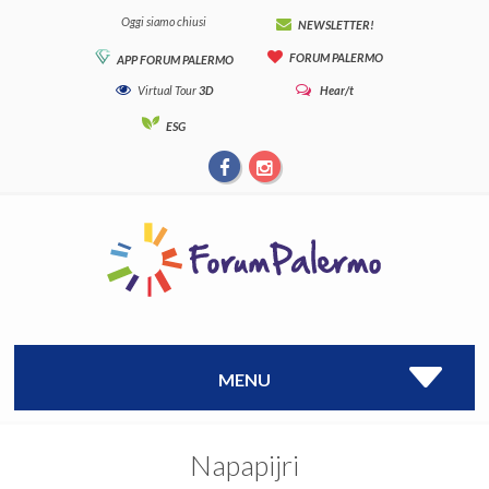
Oggi siamo chiusi
NEWSLETTER!
FORUM PALERMO
APP FORUM PALERMO
Virtual Tour
3D
Hear/t
ESG
MENU
Napapijri