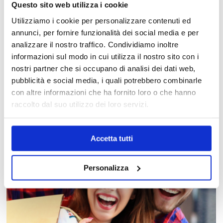
Questo sito web utilizza i cookie
Utilizziamo i cookie per personalizzare contenuti ed
annunci, per fornire funzionalità dei social media e per
analizzare il nostro traffico. Condividiamo inoltre
informazioni sul modo in cui utilizza il nostro sito con i
MAPPA DEL CENTRO
nostri partner che si occupano di analisi dei dati web,
pubblicità e social media, i quali potrebbero combinarle
Trova in un attimo il punto vendita che ti interessa!
con altre informazioni che ha fornito loro o che hanno
raccolto dal suo utilizzo dei loro servizi.
Accetta tutti
Personalizza