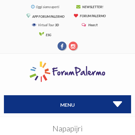
Oggi siamo aperti
NEWSLETTER!
FORUM PALERMO
APP FORUM PALERMO
Virtual Tour
3D
Hear/t
ESG
MENU
Napapijri