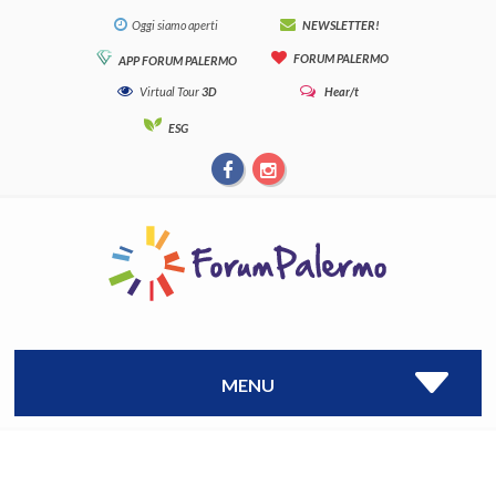
Oggi siamo aperti
NEWSLETTER!
FORUM PALERMO
APP FORUM PALERMO
Virtual Tour
3D
Hear/t
ESG
MENU