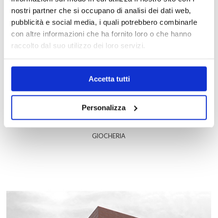
JD SPORTS
nostri partner che si occupano di analisi dei dati web,
pubblicità e social media, i quali potrebbero combinarle
con altre informazioni che ha fornito loro o che hanno
raccolto dal suo utilizzo dei loro servizi.
Accetta tutti
Personalizza
GIOCHERIA