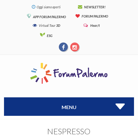
Oggi siamo aperti
NEWSLETTER!
FORUM PALERMO
APP FORUM PALERMO
Virtual Tour
3D
Hear/t
ESG
MENU
NESPRESSO