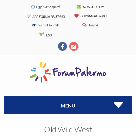
Oggi siamo aperti
NEWSLETTER!
FORUM PALERMO
APP FORUM PALERMO
Virtual Tour
3D
Hear/t
ESG
MENU
Old Wild West