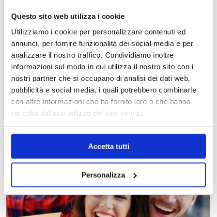
Questo sito web utilizza i cookie
Utilizziamo i cookie per personalizzare contenuti ed
annunci, per fornire funzionalità dei social media e per
analizzare il nostro traffico. Condividiamo inoltre
informazioni sul modo in cui utilizza il nostro sito con i
nostri partner che si occupano di analisi dei dati web,
MAPPA DEL CENTRO
pubblicità e social media, i quali potrebbero combinarle
con altre informazioni che ha fornito loro o che hanno
Trova in un attimo il punto vendita che ti interessa!
raccolto dal suo utilizzo dei loro servizi.
Accetta tutti
Personalizza