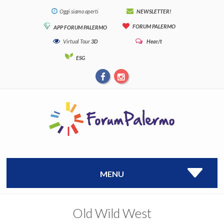
Oggi siamo aperti
NEWSLETTER!
FORUM PALERMO
APP FORUM PALERMO
Virtual Tour
3D
Hear/t
ESG
MENU
Old Wild West