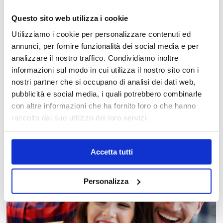
Questo sito web utilizza i cookie
Utilizziamo i cookie per personalizzare contenuti ed
annunci, per fornire funzionalità dei social media e per
analizzare il nostro traffico. Condividiamo inoltre
informazioni sul modo in cui utilizza il nostro sito con i
nostri partner che si occupano di analisi dei dati web,
MAPPA DEL CENTRO
pubblicità e social media, i quali potrebbero combinarle
con altre informazioni che ha fornito loro o che hanno
Trova in un attimo il punto vendita che ti interessa!
raccolto dal suo utilizzo dei loro servizi.
Accetta tutti
Personalizza