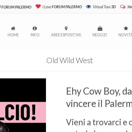
I Love
FORUM PALERMO
Virtual Tour
3D
He
P FORUM PALERMO
HOME
INFO
AREE ESPOSITIVE
NEGOZI
NOVIT
Old Wild West
Ehy Cow Boy, da
vincere il Paler
Vieni a trovarci e