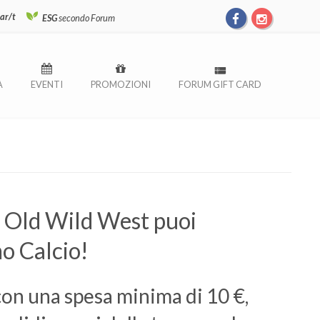
ar/t
ESG
secondo Forum
À
EVENTI
PROMOZIONI
FORUM GIFT CARD
 Old Wild West puoi
mo Calcio!
 con una spesa minima di 10 €,